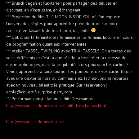
*** Brunch vegan et flexitarien pour partager des délices en
discutant, en s’instruisant, en échangeant.
*** Projection du film THE MOON INSIDE YOU où l’on explore
l’univers des règles pour apprendre plein de trucs sur notre
féminité en faisant fi de tout taboo, oui, enfin
*** Débat sur la féminité, les féminismes, le féminin. Encore en cours
de programmation quant aux intervenantes.
*** Atelier TASSEL TWIRLING avec TRIXI TASSELS. On a toutes des
seins différents et c’est là que réside la beauté et la richesse de
nos morphologies, dans la singularité, alors pourquoi les cacher ?
Venez apprendre à faire tourner les pompoms de vos cache-tétons
avec une dexterité hors du commun, riez, lâchez-vous et repartez
avec un nouveau talent très pratique. Sur réservation :
ecole@collectif-surprise-p
arty.com
*** Performance/installation : Judith Deschamps.
http://
www.mainsdoeuvres.org/
Judith-Deschamps.html
http://
www.mainsdoeuvres.org/