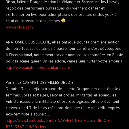
Bison, Juliette Dragon, Marion la Vidange et Screaming Joy Harvey
reçoit des performers burlesques qui viennent danser et
s’effeuiller en live pour allier plaisirs des oreilles et des yeux à
celui du cerveau et des jambes
www.rikkha.com
ANATOMIE BOUSCULAIRE, elles ont joué pour la premiere édition
de notre festival, du temps à passé, leur carrière s’est développée
à l’international, notamment lors de nombreuses tournées en Russie
pour la scène queer. On les adore, venez leur hurler votre amour !
http://
www.anatomiebousculaire.com
/
Perfs : LE CABARET DES FILLES DE JOIE
Depuis 13 ans déjà, la troupe de Juliette Dragon met en scène les
femmes, libres et belles, sexy et drôles, militantes et épanouies.
Anti-cléricales, anti-militariste et pro-écologistes, elles présentent
ce week-end 3 de leurs créations dont une toute nouvelle exprès,
éco-féministe à souhait …
https://www.facebook.com/
LE-CABARET-DES-FILLES-DE-JO
IE-
52613667414/?fref=ts