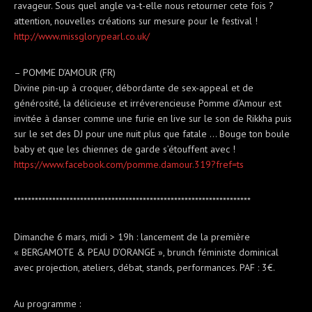
ravageur. Sous quel angle va-t-elle nous retourner cete fois ?
attention, nouvelles créations sur mesure pour le festival !
http://
www.missglorypearl.co.uk/
– POMME D’AMOUR (FR)
Divine pin-up à croquer, débordante de sex-appeal et de
générosité, la délicieuse et irréverencieuse Pomme d’Amour est
invitée à danser comme une furie en live sur le son de Rikkha puis
sur le set des DJ pour une nuit plus que fatale … Bouge ton boule
baby et que les chiennes de garde s’étouffent avec !
https://www.facebook.com/
pomme.damour.319?fref=ts
**************************
**************************
****************
Dimanche 6 mars, midi > 19h : lancement de la première
« BERGAMOTE & PEAU D’ORANGE », brunch féministe dominical
avec projection, ateliers, débat, stands, performances. PAF : 3€.
Au programme :