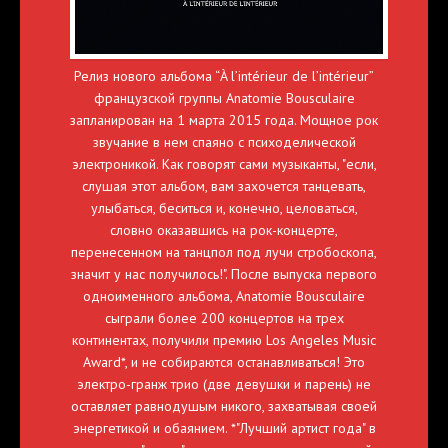
Релиз нового альбома “À l’intérieur de l’intérieur”
французской группы Anatomie Bousculaire
запланирован на 1 марта 2015 года. Мощное рок
звучание в нем спаяно с психоделической
электроникой. Как говорят сами музыканты, "если,
слушая этот альбом, вам захочется танцевать,
улыбаться, беситься и, конечно, целоваться,
словно оказавшись на рок-концерте,
перенесенном на танцпол под лучи стробоскопа,
значит у нас получилось!". После выпуска первого
одноименного альбома, Anatomie Bousculaire
сыграли более 200 концертов на трех
континентах, получили премию Los Angeles Music
Award*, и не собираются останавливаться! Это
электро-гранж трио (две девушки и парень) не
оставляет равнодушым никого, захватывая своей
энергетикой и обаянием. *"Лучший артист года" в