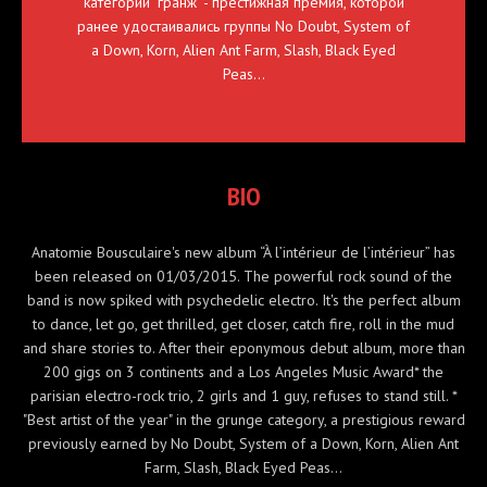
категории "гранж" - престижная премия, которой
ранее удостаивались группы No Doubt, System of
a Down, Korn, Alien Ant Farm, Slash, Black Eyed
Peas…
BIO
Anatomie Bousculaire's new album “À l’intérieur de l’intérieur” has
been released on 01/03/2015. The powerful rock sound of the
band is now spiked with psychedelic electro. It's the perfect album
to dance, let go, get thrilled, get closer, catch fire, roll in the mud
and share stories to. After their eponymous debut album, more than
200 gigs on 3 continents and a Los Angeles Music Award* the
parisian electro-rock trio, 2 girls and 1 guy, refuses to stand still. *
"Best artist of the year" in the grunge category, a prestigious reward
previously earned by No Doubt, System of a Down, Korn, Alien Ant
Farm, Slash, Black Eyed Peas…