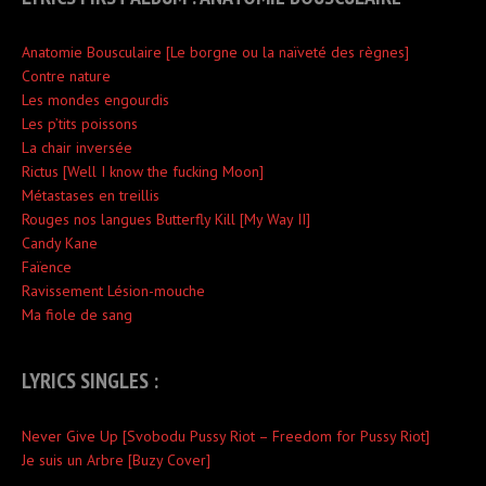
Anatomie Bousculaire [Le borgne ou la naïveté des règnes]
Contre nature
Les mondes engourdis
Les p’tits poissons
La chair inversée
Rictus [Well I know the fucking Moon]
Métastases en treillis
Rouges nos langues Butterfly Kill [My Way II]
Candy Kane
Faïence
Ravissement
Lésion-mouche
Ma fiole de sang
LYRICS SINGLES :
Never Give Up [Svobodu Pussy Riot – Freedom for Pussy Riot]
Je suis un Arbre
[
Buzy Cover
]