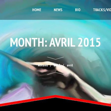
HOME
NEWS
BIO
TRACKS/VI
MONTH:
AVRIL 2015
Accueil
2015
avril